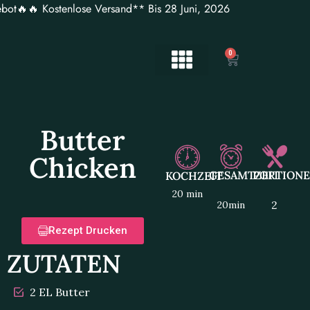
ot🔥🔥 Kostenlose Versand** Bis 28 Juni, 2026
0
Butter
Chicken
GESAMTZEIT
PORTION
KOCHZEIT
20 min
2
20min
Rezept Drucken
ZUTATEN
2 EL Butter